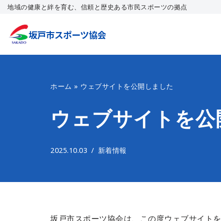
地域の健康と絆を育む、信頼と歴史ある市民スポーツの拠点
コ
ン
テ
ン
ツ
ホーム
»
ウェブサイトを公開しました
へ
ス
ウェブサイトを公
キ
ッ
2025.10.03
新着情報
プ
坂戸市スポーツ協会は、この度ウェブサイト